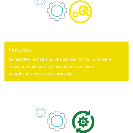
Helpdesk
Le helpdesk est plus qu’une simple hotline : une réelle
valeur ajoutée pour le maintien en conditions
opérationnelles de vos applications.