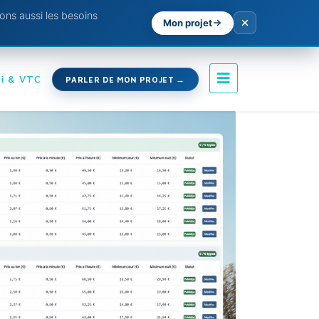
ns aussi les besoins
Mon projet
i & VTC
PARLER DE MON PROJET