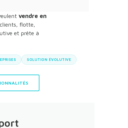
 veulent
vendre en
lients, flotte,
utive et prête à
EPRISES
SOLUTION ÉVOLUTIVE
IONNALITÉS
port