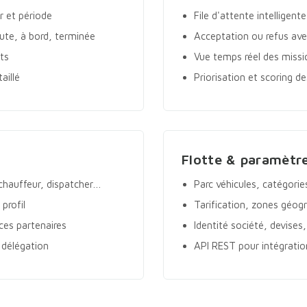
ur et période
File d'attente intelligent
oute, à bord, terminée
Acceptation ou refus av
uts
Vue temps réel des missio
aillé
Priorisation et scoring d
Flotte & paramètr
 chauffeur, dispatcher…
Parc véhicules, catégories
profil
Tarification, zones géog
ces partenaires
Identité société, devises,
 délégation
API REST pour intégratio