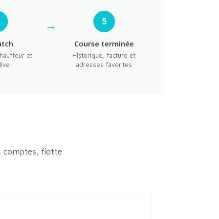
4
5
atch
Course terminée
chauffeur et
Historique, facture et
live
adresses favorites
, comptes, flotte