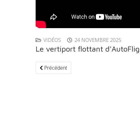
VIDÉOS
24 NOVEMBRE 2025
Le vertiport flottant d'AutoFli
Article précédent : Turtle : les vélos-taxis él
Précédent