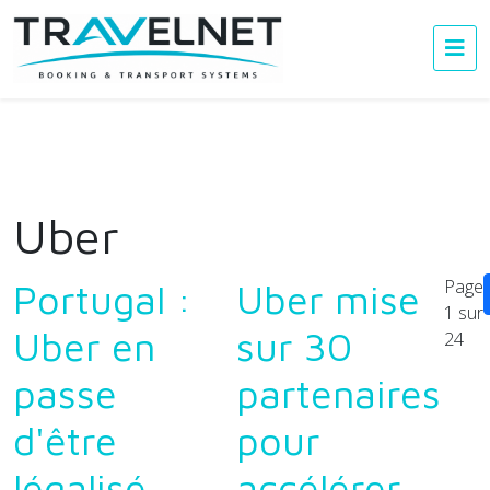
Uber
Page
Portugal :
Uber mise
1 sur
Uber en
sur 30
24
passe
partenaires
d'être
pour
légalisé
accélérer