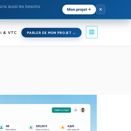
ns aussi les besoins
Mon projet
i & VTC
PARLER DE MON PROJET