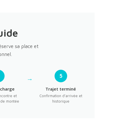
uide
éserve sa place et
onnel.
4
5
 charge
Trajet terminé
ncontre et
Confirmation d’arrivée et
n de montée
historique