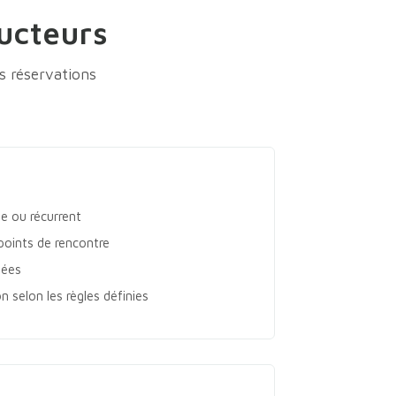
ucteurs
s réservations
s
le ou récurrent
points de rencontre
sées
n selon les règles définies